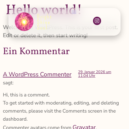
Hello world!
Welcome to WordPress. This is your first post.
Edit or delete it, then start writing!
Ein Kommentar
29. Januar 2026 um
A WordPress Commenter
11:04 Uhr
sagt:
Hi, this is a comment.
To get started with moderating, editing, and deleting
comments, please visit the Comments screen in the
dashboard.
Gravatar
Commenter avatars come from
.